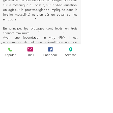
général, en dehors de toute pathologie. Un travail
sur la mécanique du bassin, sur la vascularisation,
on agit sur la prostate (glande impliquée dans la
fertilité masculine) et bien sûr un travail sur les
émotions !
En principe, les blocages sont levés en trois
séances maximum.
Avant une fécondation in vitro (FIV), il est
recommandé de caler une consultation un mois
avant le début des stimulations hormonales, puis
une autre entre la ponction d’ovocytes et
Appeler
Email
Facebook
Adresse
l’implantation, « pour un contrôle ».
-
Ostéopathie pour les
seniors :
L'OSTEOPATHIE DIMINUE LES DOULEURS
CHRONIQUES DE 50%
Trois seniors sur quatre souffrent de douleurs