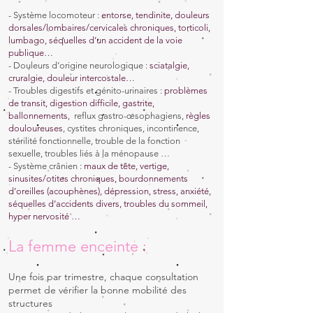
- Système locomoteur :
entorse, tendinite, douleurs
dorsales/lombaires/cervicales chroniques, torticoli,
lumbago, séquelles d’un accident de la voie
publique…
- Douleurs d’origine neurologique :
sciatalgie,
cruralgie, douleur intercostale…
- Troubles digestifs et génito-urinaires :
problèmes
de transit, digestion difficile, gastrite,
ballonnements
, reflux gastro-œsophagiens,
règles
douloureuses
, cystites chroniques, incontinence,
stérilité fonctionnelle, trouble de la fonction
sexuelle, troubles liés à la ménopause …
- Système crânien :
maux de tête, vertige,
sinusites/otites chroniques, bourdonnements
d’oreilles (acouphènes), dépression, stress, anxiété,
séquelles d’accidents divers, troubles du sommeil,
hyper nervosité …
La femme enceinte :
Une fois par trimestre, chaque consultation
permet de vérifier la bonne mobilité des
structures